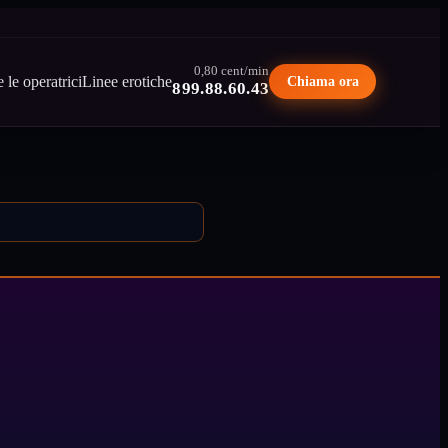
0,80 cent/min
e le operatrici
Linee erotiche
Chiama ora
899.88.60.43