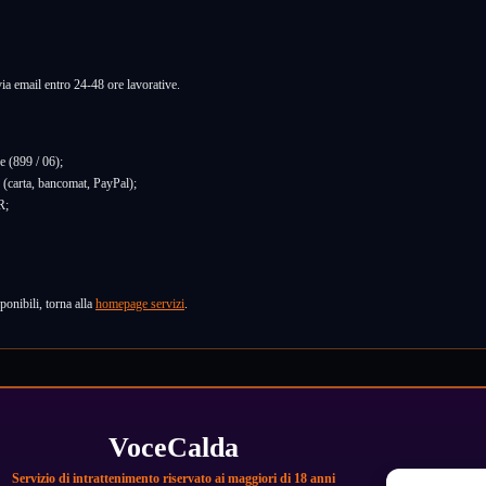
via email entro 24-48 ore lavorative.
e (899 / 06);
 (carta, bancomat, PayPal);
R;
ponibili, torna alla
homepage servizi
.
VoceCalda
Servizio di intrattenimento riservato ai maggiori di 18 anni