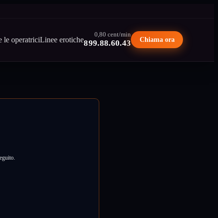
0,80 cent/min
e le operatrici
Linee erotiche
Chiama ora
899.88.60.43
seguito.