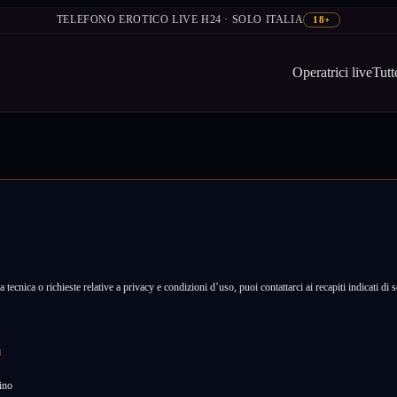
TELEFONO EROTICO LIVE H24 · SOLO ITALIA
18+
Operatrici live
Tutt
 tecnica o richieste relative a privacy e condizioni d’uso, puoi contattarci ai recapiti indicati di 
m
ino