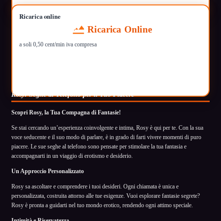
Ricarica online
Ricarica Online
a soli 0,50 cent/min iva compresa
Rosy: Seghe al Telefono per il Tuo Piacere
Scopri Rosy, la Tua Compagna di Fantasie!
Se stai cercando un’esperienza coinvolgente e intima, Rosy è qui per te. Con la sua
voce seducente e il suo modo di parlare, è in grado di farti vivere momenti di puro
piacere. Le sue seghe al telefono sono pensate per stimolare la tua fantasia e
accompagnarti in un viaggio di erotismo e desiderio.
Un Approccio Personalizzato
Rosy sa ascoltare e comprendere i tuoi desideri. Ogni chiamata è unica e
personalizzata, costruita attorno alle tue esigenze. Vuoi esplorare fantasie segrete?
Rosy è pronta a guidarti nel tuo mondo erotico, rendendo ogni attimo speciale.
Intimità e Riservatezza