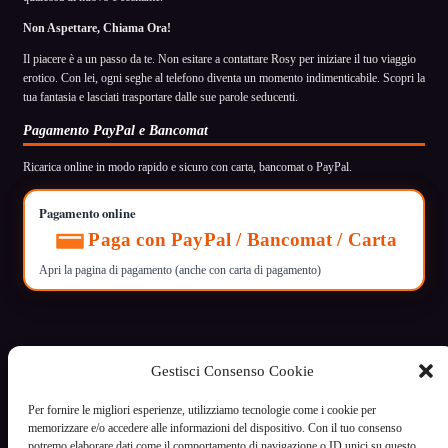
Non Aspettare, Chiama Ora!
Il piacere è a un passo da te. Non esitare a contattare Rosy per iniziare il tuo viaggio
erotico. Con lei, ogni seghe al telefono diventa un momento indimenticabile. Scopri la
tua fantasia e lasciati trasportare dalle sue parole seducenti.
Pagamento PayPal e Bancomat
Ricarica online in modo rapido e sicuro con carta, bancomat o PayPal.
Pagamento online
Paga con PayPal / Bancomat / Carta
Apri la pagina di pagamento (anche con carta di pagamento)
Gestisci Consenso Cookie
VoceCalda
Per fornire le migliori esperienze, utilizziamo tecnologie come i cookie per
Servizio di intrattenimento riservato ai maggiori di 18 anni
memorizzare e/o accedere alle informazioni del dispositivo. Con il tuo consenso
potremo elaborare dati come il comportamento di navigazione o ID unici su questo