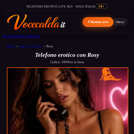
TELEFONO EROTICO LIVE H24 · SOLO ITALIA
18+
Chiama ora
Menu
Vai al contenuto principale
Home
»
Seghe al telefono
»
Rosy
Telefono erotico con Rosy
Codice: 100
Non in linea