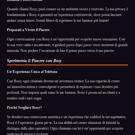
Quando chiami Rosy, puoi contare su un ambiente sicuro e riservato. La tua privacy è
fondamentale e Rosy ti garantirà un’esperienza confortevole, dove potrai lasciarti
andare senza timori. Sentiti libero di esprimere le tue fantasie più intime!
Preparati a Vivere il Piacere
Ogni conversazione con Rosy è un’opportunità per scoprire nuove sensazioni. Con
la sua voce calda e accattivante, ti guiderà passo dopo passo verso momenti di grande
intensità. Non perdere l’occasione di fare il primo passo verso il tuo piacere.
Sperimenta il Piacere con Rosy
Un’Esperienza Unica al Telefono
Con Rosy, ogni chiamata diventa un’avventura erotica. La sua capacità di creare
un’atmosfera intima e coinvolgente ti permetterà di esplorare i tuoi desideri più
profondi. Non importa quali siano le tue fantasie, Rosy è pronta ad ascoltarti e a
rendere reali i tuoi sogni.
Perché Scegliere Rosy?
Se desideri una connessione autentica e un’esperienza che soddisfi le tue aspettative,
Rosy è l’operatrice giusta per te. La sua abilità nel creare situazioni di intimità la
distingue dalle altre operatrici. Ogni chiamata con lei è un’opportunità per scoprire
qualcosa di nuovo e eccitante.