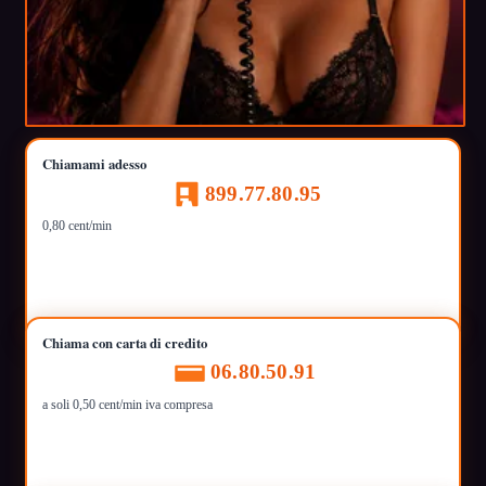
Chiamami adesso
899.77.80.95
0,80 cent/min
Chiama con carta di credito
06.80.50.91
a soli 0,50 cent/min iva compresa