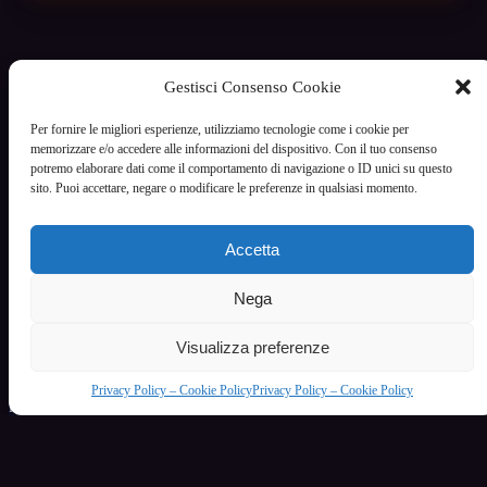
Gestisci Consenso Cookie
VoceCalda
Per fornire le migliori esperienze, utilizziamo tecnologie come i cookie per
Servizio di intrattenimento riservato ai maggiori di 18 anni
memorizzare e/o accedere alle informazioni del dispositivo. Con il tuo consenso
potremo elaborare dati come il comportamento di navigazione o ID unici su questo
Informazioni legali
sito. Puoi accettare, negare o modificare le preferenze in qualsiasi momento.
Termini e condizioni
Privacy Policy - Cookie Policy
Gestisci cookie
Accetta
Contatti / Supporto
Categorie principali
Nega
Donne Affascinanti e Mature Ti Aspettano al Telefono
Donne Grasse
Visualizza preferenze
Feticismo e desiderio: comprendere le proprie attrazioni
Fetish
Privacy Policy – Cookie Policy
Privacy Policy – Cookie Policy
Il Fascino delle Donne che Amano le Donne
Il Fascino delle Donne Formose in una Linea Telefonica Esclusiva
© 2022 - 2026 - Realizzazione creativa e tecnica CG - P.IVA 10528310013 - Torino