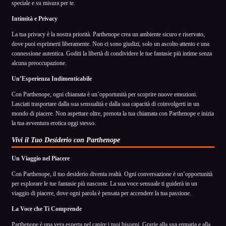
speciale e su misura per te.
Intimità e Privacy
La tua privacy è la nostra priorità. Parthenope crea un ambiente sicuro e riservato,
dove puoi esprimerti liberamente. Non ci sono giudizi, solo un ascolto attento e una
connessione autentica. Goditi la libertà di condividere le tue fantasie più intime senza
alcuna preoccupazione.
Un’Esperienza Indimenticabile
Con Parthenope, ogni chiamata è un’opportunità per scoprire nuove emozioni.
Lasciati trasportare dalla sua sensualità e dalla sua capacità di coinvolgerti in un
mondo di piacere. Non aspettare oltre, prenota la tua chiamata con Parthenope e inizia
la tua avventura erotica oggi stesso.
Vivi il Tuo Desiderio con Parthenope
Un Viaggio nel Piacere
Con Parthenope, il tuo desiderio diventa realtà. Ogni conversazione è un’opportunità
per esplorare le tue fantasie più nascoste. La sua voce sensuale ti guiderà in un
viaggio di piacere, dove ogni parola è pensata per accendere la tua passione.
La Voce che Ti Comprende
Parthenope è una vera esperta nel capire i tuoi bisogni. Grazie alla sua empatia e alla