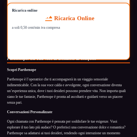
Ricarica online
Ricarica Online
a soli 0,50 cent/min iva compresa
Parthenope: La Tua Voce di Desiderio al Telefono
Scopri Parthenope
Parthenope è l’operatrice che ti accompagnerà in un viaggio sensoriale
indimenticabile. Con la sua voce calda e avvolgente, ogni conversazione diventa
un’esperienza unica, dove i tuoi desideri possono prendere vita. Non importa quali
siano le tue fantasie, Parthenope è pronta ad ascoltarti e guidarti verso un piacere
senza pari.
Conversazioni Personalizzate
Ogni chiamata con Parthenope è pensata per soddisfare le tue esigenze. Vuoi
esplorare il tuo lato più audace? O preferisci una conversazione dolce e romantica?
Parthenope sa adattarsi ai tuoi desideri, rendendo ogni interazione un momento