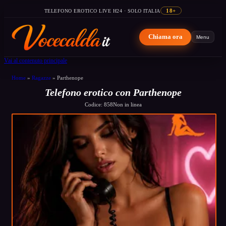
TELEFONO EROTICO LIVE H24 · SOLO ITALIA
18+
Chiama ora
Menu
Vai al contenuto principale
Home
»
Ragazze
»
Parthenope
Telefono erotico con Parthenope
Codice: 858
Non in linea