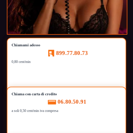
Chiamami adesso
899.77.80.73
0,80 cent/min
Chiama con carta di credito
06.80.50.91
a soli 0,50 cent/min iva compresa