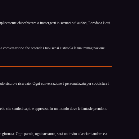
emplicemente chiacchierare o immergerti in scenari più audaci, Loredana è qui
na conversazione che accende i tuoi sensi e stimola la tua immaginazione.
modo sicuro e riservato. Ogni conversazione è personalizzata per soddisfare i
bello che sentirsi capiti e apprezzati in un mondo dove le fantasie prendono
iornata. Ogni parola, ogni sussurro, sarà un invito a lasciarti andare e a