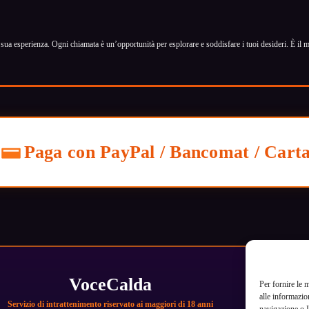
la sua esperienza. Ogni chiamata è un’opportunità per esplorare e soddisfare i tuoi desideri. È
Paga con PayPal / Bancomat / Cart
VoceCalda
Per fornire le 
alle informazio
Servizio di intrattenimento riservato ai maggiori di 18 anni