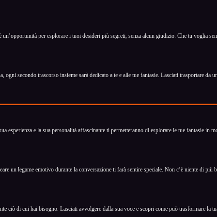
è un’opportunità per esplorare i tuoi desideri più segreti, senza alcun giudizio. Che tu voglia s
ogni secondo trascorso insieme sarà dedicato a te e alle tue fantasie. Lasciati trasportare da u
a esperienza e la sua personalità affascinante ti permetteranno di esplorare le tue fantasie in 
creare un legame emotivo durante la conversazione ti farà sentire speciale. Non c’è niente di più 
ciò di cui hai bisogno. Lasciati avvolgere dalla sua voce e scopri come può trasformare la tua g