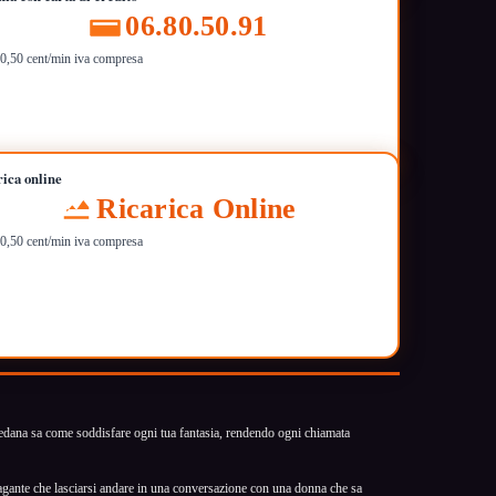
06.80.50.91
i 0,50 cent/min iva compresa
rica online
Ricarica Online
i 0,50 cent/min iva compresa
oredana sa come soddisfare ogni tua fantasia, rendendo ogni chiamata
ppagante che lasciarsi andare in una conversazione con una donna che sa