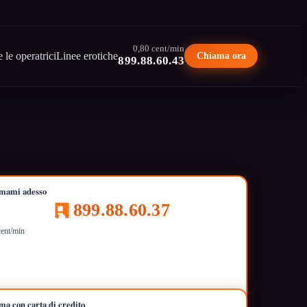
0,80 cent/min
e le operatrici
Linee erotiche
Chiama ora
899.88.60.43
mami adesso
899.88.60.37
cent/min
ma con carta di credito