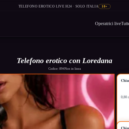
TELEFONO EROTICO LIVE H24 · SOLO ITALIA
18+
Operatrici live
Tutt
Telefono erotico con Loredana
Codice: 894
Non in linea
Chia
0,80 
Chia