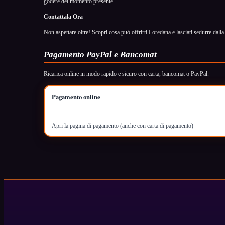
godere del momento presente.
Contattala Ora
Non aspettare oltre! Scopri cosa può offrirti Loredana e lasciati sedurre dal
Pagamento PayPal e Bancomat
Ricarica online in modo rapido e sicuro con carta, bancomat o PayPal.
Pagamento online
Apri la pagina di pagamento (anche con carta di pagamento)