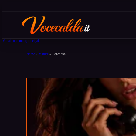
Vai al contenuto principale
Home
»
Mature
»
Loredana