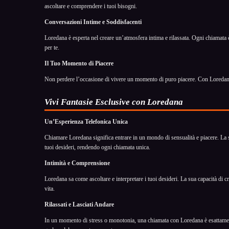
ascoltare e comprendere i tuoi bisogni.
Conversazioni Intime e Soddisfacenti
Loredana è esperta nel creare un’atmosfera intima e rilassata. Ogni chiamata 
per te.
Il Tuo Momento di Piacere
Non perdere l’occasione di vivere un momento di puro piacere. Con Loredana, 
Vivi Fantasie Esclusive con Loredana
Un’Esperienza Telefonica Unica
Chiamare Loredana significa entrare in un mondo di sensualità e piacere. La su
tuoi desideri, rendendo ogni chiamata unica.
Intimità e Comprensione
Loredana sa come ascoltare e interpretare i tuoi desideri. La sua capacità di 
vita.
Rilassati e Lasciati Andare
In un momento di stress o monotonia, una chiamata con Loredana è esattamente 