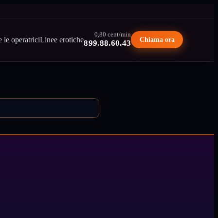
0,80 cent/min
e le operatrici
Linee erotiche
Chiama ora
899.88.60.43