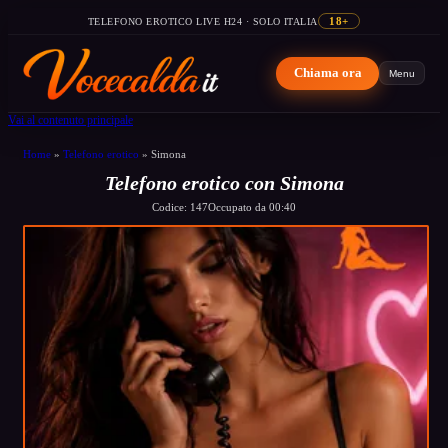
TELEFONO EROTICO LIVE H24 · SOLO ITALIA
18+
Chiama ora
Menu
Vai al contenuto principale
Home
»
Telefono erotico
»
Simona
Telefono erotico con Simona
Codice: 147
Occupato da 00:40