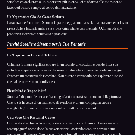
semplice chiacchierata o un’esperienza più intensa, lei si adatterà alle tue esigenze,
facendoti sentire sempre al centro dell’attenzione.
Un’Operatrice Che Sa Come Sedurre
La seduzione è un’arte e Simona la padroneggia con maestria. La sua voce è un invito
irresistibile a lasciarti andare e a vivere ogni istante con intensità. Ogni parola che
pronuncia è carica di sensualità e passione.
Perché Scegliere Simona per le Tue Fantasie
Un’Esperienza Unica al Telefono
Chiamare Simona significa entrare in un mondo di emozioni e desideri. La sua
attitudine empatica e la capacità di creare un’atmosfera rilassante renderanno ogni
chiamata un momento da ricordare. Non esitare a contattarla per esplorare tutto ciò
che hai sempre voluto condividere.
Flessibilità e Disponibilità
Simona è disponibile per ascoltarti e guidarti in qualsiasi momento della giornata.
Che tu sia in cerca di un momento di evasione o di una compagnia calda e
accogliente, Simona è pronta a rispondere a tutte le tue necessità.
Una Voce Che Resta nel Cuore
Ogni volta che chiami Simona, porterai con te un ricordo unico. La sua voce ti
accompagnerà anche dopo la conversazione, lasciandoti con un sorriso e una
sensazione di piacere. Non perdere l’occasione di vivere questa esperienza con lei.