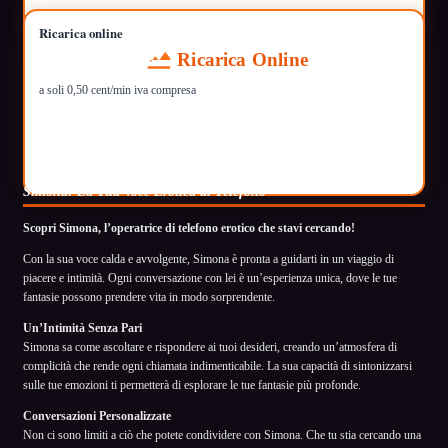
Ricarica online
Ricarica Online
a soli 0,50 cent/min iva compresa
Simona: La Tua Voce Erotica al Telefono
Scopri Simona, l’operatrice di telefono erotico che stavi cercando!
Con la sua voce calda e avvolgente, Simona è pronta a guidarti in un viaggio di
piacere e intimità. Ogni conversazione con lei è un’esperienza unica, dove le tue
fantasie possono prendere vita in modo sorprendente.
Un’Intimità Senza Pari
Simona sa come ascoltare e rispondere ai tuoi desideri, creando un’atmosfera di
complicità che rende ogni chiamata indimenticabile. La sua capacità di sintonizzarsi
sulle tue emozioni ti permetterà di esplorare le tue fantasie più profonde.
Conversazioni Personalizzate
Non ci sono limiti a ciò che potete condividere con Simona. Che tu stia cercando una