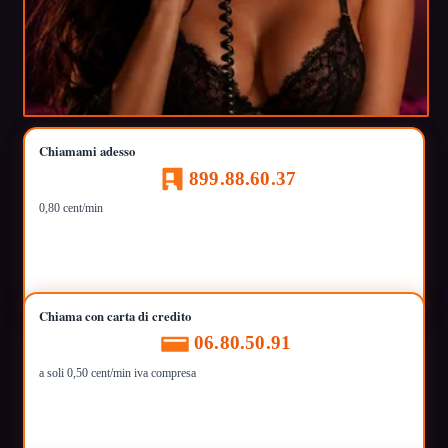
Chiamami adesso
899.88.60.37
0,80 cent/min
Chiama con carta di credito
06.80.50.91
a soli 0,50 cent/min iva compresa