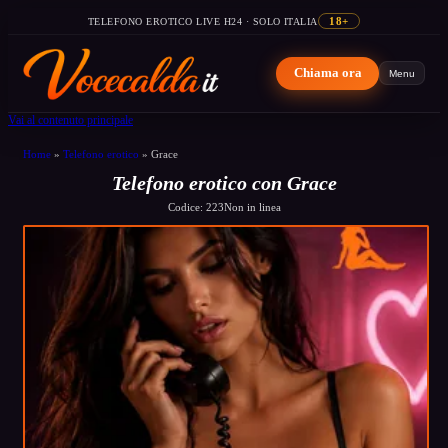
TELEFONO EROTICO LIVE H24 · SOLO ITALIA
18+
Chiama ora
Menu
Vai al contenuto principale
Home
»
Telefono erotico
»
Grace
Telefono erotico con Grace
Codice: 223
Non in linea