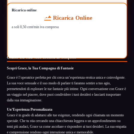
Ricarica online
Ricarica Online
a soli 0,50 cent/min iva compresa
Grace: La Tua Voce Erotica al Telefono
Scopri Grace, la Tua Compagna di Fantasie
Grace è l’operatrice perfetta per chi cerca un’esperienza erotica unica e coinvolgente.
La sua voce sensuale e il suo modo di parlare ti faranno sentire a tuo agio,
permettendoti di esplorare le tue fantasie più intime. Ogni conversazione con Grace è
un viaggio nel piacere, dove puoi condividere i tuoi desideri e lasciarti trasportare
dalla sua immaginazione.
Un’Esperienza Personalizzata
Grace è in grado di adattarsi alle tue esigenze, rendendo ogni chiamata un momento
speciale. Che tu stia cercando una chiacchierata leggera o un approfondimento su
temi più audaci, Grace sa come ascoltare e rispondere ai tuoi desideri. La sua empatia
e comprensione rendono ogni interazione unica e memorabile.