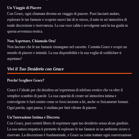
Un Viaggio di Piacere
Con Grace, ogni chiamata diventa un viaggio di piacere. Puoi lasciarti andare,
esplorare le tue fantasie e scoprire nuovi lati di te stesso, il tutto in un’atmosfera di
totale discrezione e riservatezza. La sua voce calda e avvolgente sarà la tua guida in
questa avventura erotica.
Non Aspettare, Chiamala Ora!
Non lasciare che le tue fantasie rimangano nel cassetto. Contatta Grace e scopri un
mondo di piacere e intimità. La sua disponibilità e la sua voglia di soddisfare ti
aspettano!
Vivi il Tuo Desiderio con Grace
Perché Scegliere Grace?
Grace è l’ideale per chi desidera un’esperienza di telefono erotico che va oltre il
semplice scambio di parole. La sua capacità di creare un’atmosfera intima e
coinvolgente ti farà sentire come se fossi insieme a lei, anche se fisicamente lontani.
Ogni parola, ogni pausa, è studiata per farti vibrare di piacere.
Un’Interazione Intima e Discreta
Con Grace, puoi sentirti libero di esprimere ogni tuo desiderio senza alcun giudizio.
La sua natura empatica ti permette di esplorare le tue fantasie in un ambiente sicuro e
riservato. La discrezione è fondamentale, e Grace sa come trattare ogni conversazione