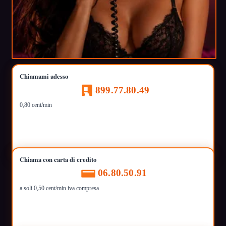
Chiamami adesso
899.77.80.49
0,80 cent/min
Chiama con carta di credito
06.80.50.91
a soli 0,50 cent/min iva compresa