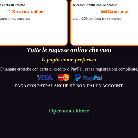
n carta di credito
Ricarica online con Bancomat
Ricarica online
Bancomat
cent/min iva compresa
a soli 0,50 cent/min iva compresa
Tutte le ragazze online che vuoi
E paghi come preferisci
Chiamate erotiche con carta di credito o PayPal, senza registrazioni complicate
PAGA CON PAYPAL ANCHE SE NON HAI UN ACCOUNT
Operatrici libere