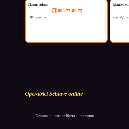
Chiama adesso
Ricarica co
899.77.80.73
0,80 cent/min
a soli 0,50 
Operatrici Schiave online
Nessuna operatrice libera al momento.