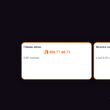
Chiama adesso
Ricarica co
899.77.80.73
0,80 cent/min
a soli 0,50 