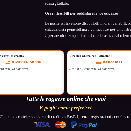
senza giudizio.
Orari flessibili per soddisfare le tue esigenze
Le nostre schiave sono disponibili in orari variabili, p
chiacchierata pomeridiana o un incontro notturno, ab
aspettare oltre, scopri il mondo delle schiave al telefon
n carta di credito
Ricarica online con Bancomat
Ricarica online
Bancomat
cent/min iva compresa
a soli 0,50 cent/min iva compresa
Tutte le ragazze online che vuoi
E paghi come preferisci
Chiamate erotiche con carta di credito o PayPal, senza registrazioni complicate