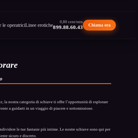
0,80 cent/min
e le operatrici
Linee erotiche
Chiama ora
899.88.60.43
lorare
no
, la nostra categoria di schiave ti offre l’opportunità di esplorare
ronte a guidarti in un viaggio di piacere e sottomissione.
dividere le tue fantasie più intime. Le nostre schiave sono qui per
iente sicuro e discreto.