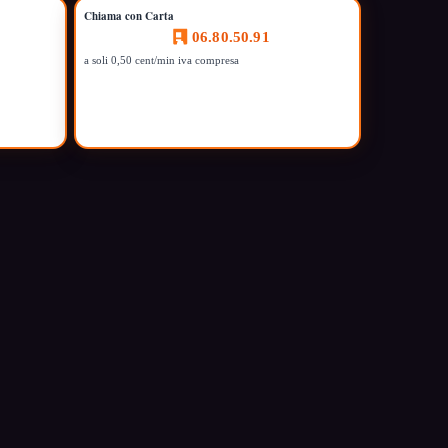
Chiama con Carta
06.80.50.91
a soli 0,50 cent/min iva compresa
.