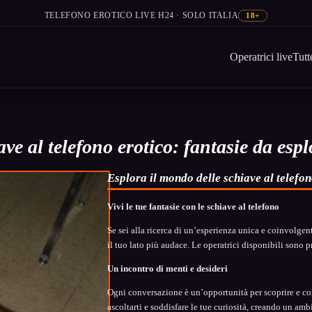
TELEFONO EROTICO LIVE H24 · SOLO ITALIA
18+
Operatrici live
Tutt
ve al telefono erotico: fantasie da esp
Esplora il mondo delle schiave al telefo
Vivi le tue fantasie con le schiave al telefono
Se sei alla ricerca di un’esperienza unica e coinvolgente
il tuo lato più audace. Le operatrici disponibili sono p
Un incontro di menti e desideri
Ogni conversazione è un’opportunità per scoprire e con
ascoltarti e soddisfare le tue curiosità, creando un amb