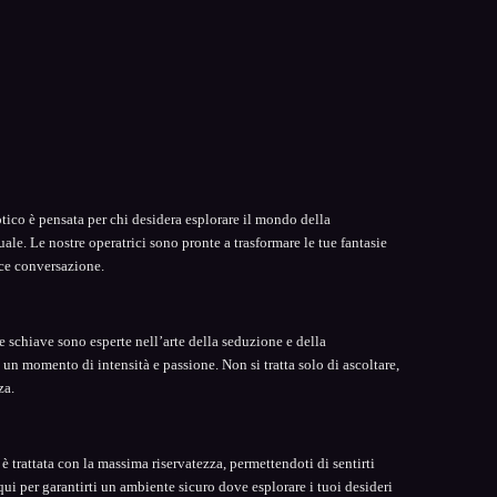
otico è pensata per chi desidera esplorare il mondo della
le. Le nostre operatrici sono pronte a trasformare le tue fantasie
ice conversazione.
Le schiave sono esperte nell’arte della seduzione e della
n momento di intensità e passione. Non si tratta solo di ascoltare,
za.
è trattata con la massima riservatezza, permettendoti di sentirti
qui per garantirti un ambiente sicuro dove esplorare i tuoi desideri