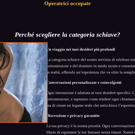
Operatrici occupate
Perché scegliere la categoria schiave?
Un viaggio nei tuoi desideri più profondi
La categoria schiave del nostro servizio di telefono er
sottomissione e del dominio in modo sicuro e consensua
in realtà, offrendo un’esperienza che va oltre la sempl
Conversazioni personalizzate e coinvolgenti
Ogni interazione è adattata ai tuoi desideri specifici. 
sottomissione, e sapranno come rendere ogni chiamata u
ma di creare un legame reale che arricchisce l’esperien
Discrezione e privacy garantite
La tua privacy è la nostra priorità. Ogni conversazione 
libero di esprimere le tue fantasie senza timori. Siamo 