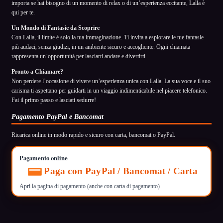
importa se hai bisogno di un momento di relax o di un’esperienza eccitante, Lalla è
qui per te.
Un Mondo di Fantasie da Scoprire
Con Lalla, il limite è solo la tua immaginazione. Ti invita a esplorare le tue fantasie
più audaci, senza giudizi, in un ambiente sicuro e accogliente. Ogni chiamata
rappresenta un’opportunità per lasciarti andare e divertirti.
Pronto a Chiamare?
Non perdere l’occasione di vivere un’esperienza unica con Lalla. La sua voce e il suo
carisma ti aspettano per guidarti in un viaggio indimenticabile nel piacere telefonico.
Fai il primo passo e lasciati sedurre!
Pagamento PayPal e Bancomat
Ricarica online in modo rapido e sicuro con carta, bancomat o PayPal.
Pagamento online
Paga con PayPal / Bancomat / Carta
Apri la pagina di pagamento (anche con carta di pagamento)