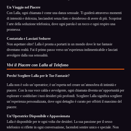
Un Viaggio nel Piacere
Con Lalla, ogni chiamata è come una danza sensuale. Ti guiderà attraverso momenti
di intensità e dolcezza, lasciandoti senza fiato e desideroso di avere di più. Scoprirai
l’arte della seduzione telefonica, dove ogni parola è un tocco e ogni respiro una
promessa.
Contattala e Lasciati Sedurre
Non aspettare oltre! Lalla è pronta a portarti in un mondo dove le tue fantasie
diventano realtà. Fai il primo passo verso un’esperienza indimenticabile e lasciati
avvolgere dalla sua sensualità.
Vivi il Piacere con Lalla al Telefono
Perché Scegliere Lalla per le Tue Fantasie?
Lalla non è solo un’operatrice; è un’esperta nel creare un’atmosfera di intimità e
piacere. Con la sua voce calda e avvolgente, ogni chiamata diventa un’opportunità per
esplorare e soddisfare i tuoi desideri più profondi. Scegliere Lalla significa scegliere
un’esperienza personalizzata, dove ogni dettaglio è curato per offrirti il massimo del
piacere.
Un’Operatrice Disponibile e Appassionata
Lalla è disponibile per te ogni volta che desideri. La sua passione per il sesso
telefonico si riflette in ogni conversazione, facendoti sentire unico e speciale. Non