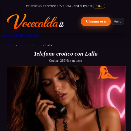
TELEFONO EROTICO LIVE H24 · SOLO ITALIA
18+
Chiama ora
Menu
Vai al contenuto principale
Home
»
Seghe al telefono
»
Lalla
Telefono erotico con Lalla
Codice: 286
Non in linea