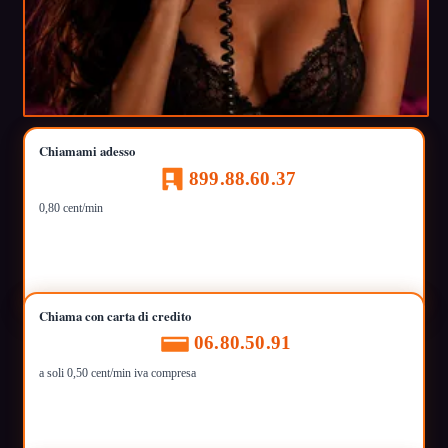
Chiamami adesso
899.88.60.37
0,80 cent/min
Chiama con carta di credito
06.80.50.91
a soli 0,50 cent/min iva compresa