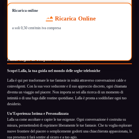
Ricarica online
Ricarica Online
a soli 0,50 cent/min iva compresa
Lalla: Seghe al Telefono con Sensualità
Scopri Lalla, la tua guida nel mondo delle seghe telefoniche
Lalla è qui per trasformare le tue fantasie in realtà attraverso conversazioni calde e
coinvolgenti. Con la sua voce seducente e il suo approccio discreto, ogni chiamata
diventa un viaggio nel piacere. Non importa se sei alla ricerca di un momento di
intimità o di una fuga dalle routine quotidiane, Lalla è pronta a soddisfare ogni tuo
desiderio.
Un’Esperienza Intima e Personalizzata
Lalla sa come ascoltare e capire le tue esigenze. Ogni conversazione è costruita su
misura, permettendoti di esprimere liberamente le tue fantasie. Che tu voglia esplorare
nuove frontiere del piacere o semplicemente goderti una chiacchierata appassionata, la
sua presenza ti farà sentire al sicuro e a tuo agio.