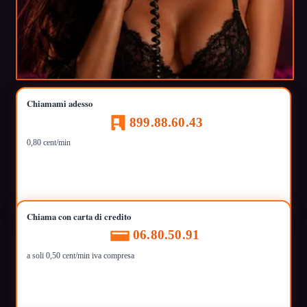
Chiamami adesso
899.88.60.43
0,80 cent/min
Chiama con carta di credito
06.80.50.91
a soli 0,50 cent/min iva compresa