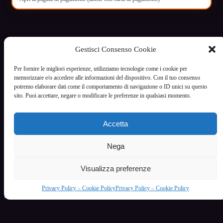
Gestisci Consenso Cookie
VoceCalda
Per fornire le migliori esperienze, utilizziamo tecnologie come i cookie per
Servizio di intrattenimento riservato ai maggiori di 18 anni
memorizzare e/o accedere alle informazioni del dispositivo. Con il tuo consenso
potremo elaborare dati come il comportamento di navigazione o ID unici su questo
Informazioni legali
sito. Puoi accettare, negare o modificare le preferenze in qualsiasi momento.
Termini e condizioni
Privacy Policy - Cookie Policy
Gestisci cookie
Accetta
Contatti / Supporto
Categorie principali
Nega
Donne Affascinanti e Mature Ti Aspettano al Telefono
Donne Grasse
Visualizza preferenze
Feticismo e desiderio: comprendere le proprie attrazioni
Fetish
Privacy Policy – Cookie Policy
Privacy Policy – Cookie Policy
Il Fascino delle Donne che Amano le Donne
Il Fascino delle Donne Formose in una Linea Telefonica Esclusiva