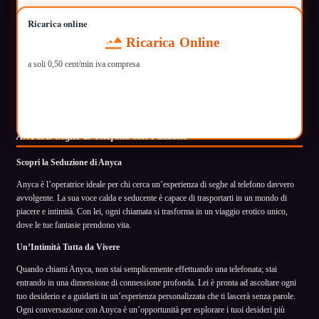
Ricarica online
Ricarica Online
a soli 0,50 cent/min iva compresa
ANYCA: Seghe al Telefono con Passione
Scopri la Seduzione di Anyca
Anyca è l’operatrice ideale per chi cerca un’esperienza di seghe al telefono davvero
avvolgente. La sua voce calda e seducente è capace di trasportarti in un mondo di
piacere e intimità. Con lei, ogni chiamata si trasforma in un viaggio erotico unico,
dove le tue fantasie prendono vita.
Un’Intimità Tutta da Vivere
Quando chiami Anyca, non stai semplicemente effettuando una telefonata; stai
entrando in una dimensione di connessione profonda. Lei è pronta ad ascoltare ogni
tuo desiderio e a guidarti in un’esperienza personalizzata che ti lascerà senza parole.
Ogni conversazione con Anyca è un’opportunità per esplorare i tuoi desideri più