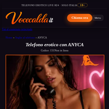
TELEFONO EROTICO LIVE H24 · SOLO ITALIA
18+
Chiama ora
Menu
Vai al contenuto principale
Home
»
Seghe al telefono
»
ANYCA
Telefono erotico con ANYCA
Codice: 151
Non in linea