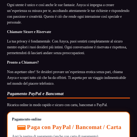
Ogni utente è unico e così anche le sue fantasie. Anyca si impegna a creare
un’esperienza su misura per te, ascoltando attentamente le tue richieste e rispondendo
con passione e creatività. Questo è ciò che rende ogni interazione così speciale e
personale.
Chiamate Sicure e Riservate
La tua privacy è fondamentale. Con Anyca, puoi sentirti completamente al sicuro
mentre esplori i tuoi desideri più intimi. Ogni conversazione è riservata e rispettosa,
permettendoti di lasciarti andare senza preoccupazioni.
Pronto a Chiamare?
Non aspettare oltre! Se desideri provare un’esperienza erotica senza pari, chiama
Anyca e scopri tutto ciò che ha da offrirti. Ti aspetta per un viaggio indimenticabile
nel mondo del piacere telefonico.
Pagamento PayPal e Bancomat
Ricarica online in modo rapido e sicuro con carta, bancomat o PayPal.
Pagamento online
Paga con PayPal / Bancomat / Carta
Apri la pagina di pagamento (anche con carta di pagamento)