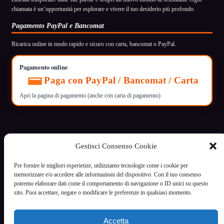
chiamata è un’opportunità per esplorare e vivere il tuo desiderio più profondo.
Pagamento PayPal e Bancomat
Ricarica online in modo rapido e sicuro con carta, bancomat o PayPal.
Pagamento online
Paga con PayPal / Bancomat / Carta
Apri la pagina di pagamento (anche con carta di pagamento)
Gestisci Consenso Cookie
VoceCalda
Per fornire le migliori esperienze, utilizziamo tecnologie come i cookie per
Servizio di intrattenimento riservato ai maggiori di 18 anni
memorizzare e/o accedere alle informazioni del dispositivo. Con il tuo consenso
potremo elaborare dati come il comportamento di navigazione o ID unici su questo
Informazioni legali
sito. Puoi accettare, negare o modificare le preferenze in qualsiasi momento.
Termini e condizioni
Privacy Policy - Cookie Policy
Gestisci cookie
Accetta