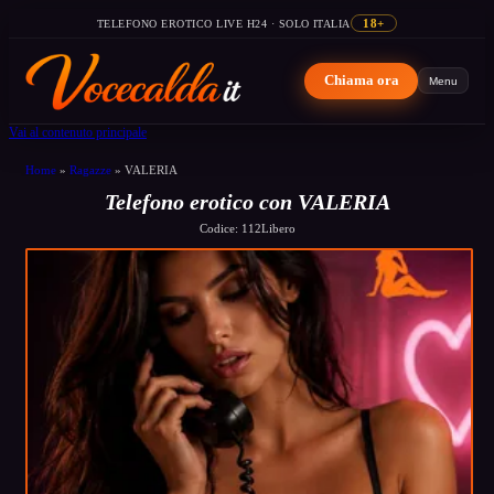
TELEFONO EROTICO LIVE H24 · SOLO ITALIA
18+
Chiama ora
Menu
Vai al contenuto principale
Home
»
Ragazze
»
VALERIA
Telefono erotico con VALERIA
Codice: 112
Libero