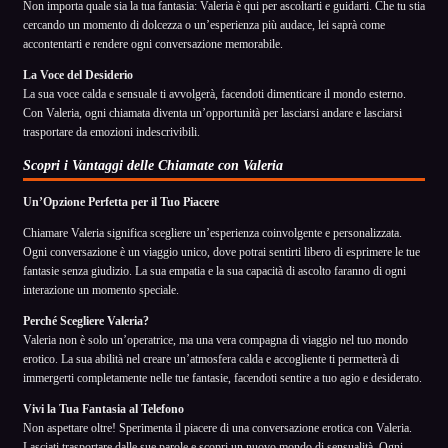
Non importa quale sia la tua fantasia: Valeria è qui per ascoltarti e guidarti. Che tu stia
cercando un momento di dolcezza o un’esperienza più audace, lei saprà come
accontentarti e rendere ogni conversazione memorabile.
La Voce del Desiderio
La sua voce calda e sensuale ti avvolgerà, facendoti dimenticare il mondo esterno.
Con Valeria, ogni chiamata diventa un’opportunità per lasciarsi andare e lasciarsi
trasportare da emozioni indescrivibili.
Scopri i Vantaggi delle Chiamate con Valeria
Un’Opzione Perfetta per il Tuo Piacere
Chiamare Valeria significa scegliere un’esperienza coinvolgente e personalizzata.
Ogni conversazione è un viaggio unico, dove potrai sentirti libero di esprimere le tue
fantasie senza giudizio. La sua empatia e la sua capacità di ascolto faranno di ogni
interazione un momento speciale.
Perché Scegliere Valeria?
Valeria non è solo un’operatrice, ma una vera compagna di viaggio nel tuo mondo
erotico. La sua abilità nel creare un’atmosfera calda e accogliente ti permetterà di
immergerti completamente nelle tue fantasie, facendoti sentire a tuo agio e desiderato.
Vivi la Tua Fantasia al Telefono
Non aspettare oltre! Sperimenta il piacere di una conversazione erotica con Valeria.
Lasciati trasportare dalle sue parole e scopri un nuovo mondo di sensualità. Ogni