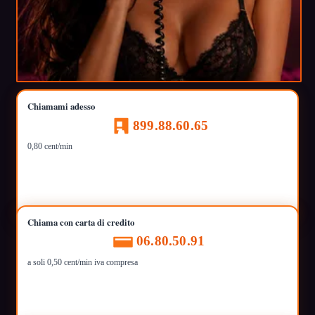
Chiamami adesso
899.88.60.65
0,80 cent/min
Chiama con carta di credito
06.80.50.91
a soli 0,50 cent/min iva compresa