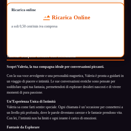
Ricarica online
Ricarica Online
a soli 0,50 cent/min iva compresa
Valeria: Telefono Erotico con Sensualità
Scopri Valeria, la tua compagna ideale per conversazioni piccanti.
Con la sua voce avvolgente e una personalità magnetica, Valeria è pronta a guidarti in
un viaggio di piacere e intimità. Le sue conversazioni erotiche sono pensate per
soddisfare ogni tua fantasia, permettendoti di esplorare desideri nascosti e di vivere
momenti di pura passione.
Un’Esperienza Unica di Intimità
Valeria sa come farti sentire speciale. Ogni chiamata è un’occasione per connettersi a
un livello più profondo, dove le parole diventano carezze e le fantasie prendono vita.
Con lei, l’intimità non ha limiti e ogni istante è carico di emozioni.
Fantasie da Esplorare