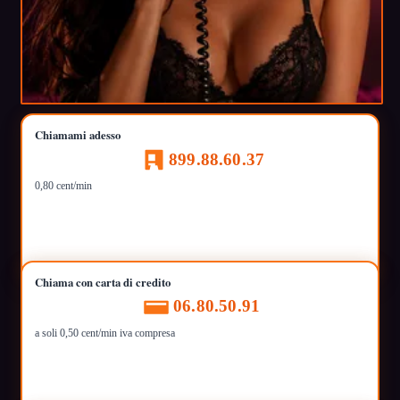
Chiamami adesso
899.88.60.37
0,80 cent/min
Chiama con carta di credito
06.80.50.91
a soli 0,50 cent/min iva compresa