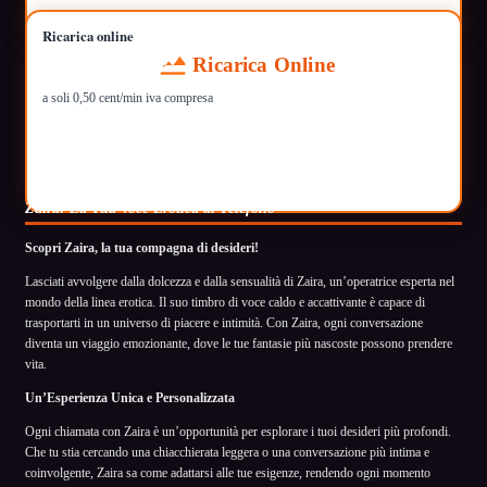
Ricarica online
Ricarica Online
a soli 0,50 cent/min iva compresa
Zaira: La Tua Voce Erotica al Telefono
Scopri Zaira, la tua compagna di desideri!
Lasciati avvolgere dalla dolcezza e dalla sensualità di Zaira, un’operatrice esperta nel
mondo della linea erotica. Il suo timbro di voce caldo e accattivante è capace di
trasportarti in un universo di piacere e intimità. Con Zaira, ogni conversazione
diventa un viaggio emozionante, dove le tue fantasie più nascoste possono prendere
vita.
Un’Esperienza Unica e Personalizzata
Ogni chiamata con Zaira è un’opportunità per esplorare i tuoi desideri più profondi.
Che tu stia cercando una chiacchierata leggera o una conversazione più intima e
coinvolgente, Zaira sa come adattarsi alle tue esigenze, rendendo ogni momento