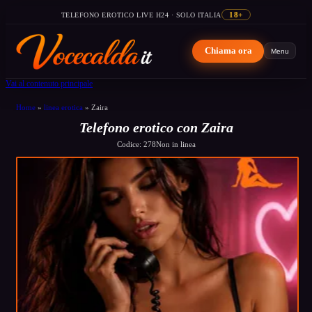
TELEFONO EROTICO LIVE H24 · SOLO ITALIA
18+
Chiama ora
Menu
Vai al contenuto principale
Home
»
linea erotica
»
Zaira
Telefono erotico con Zaira
Codice: 278
Non in linea