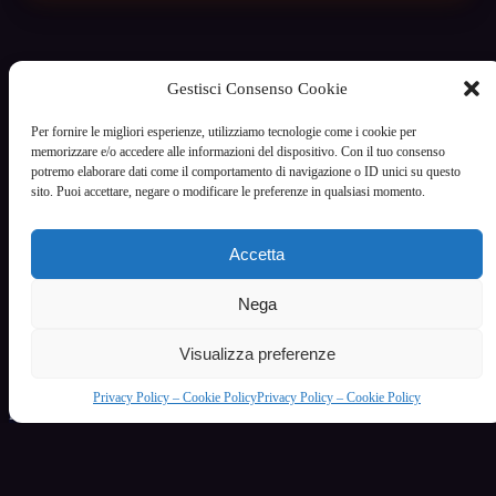
Gestisci Consenso Cookie
VoceCalda
Per fornire le migliori esperienze, utilizziamo tecnologie come i cookie per
Servizio di intrattenimento riservato ai maggiori di 18 anni
memorizzare e/o accedere alle informazioni del dispositivo. Con il tuo consenso
potremo elaborare dati come il comportamento di navigazione o ID unici su questo
Informazioni legali
sito. Puoi accettare, negare o modificare le preferenze in qualsiasi momento.
Termini e condizioni
Privacy Policy - Cookie Policy
Gestisci cookie
Accetta
Contatti / Supporto
Categorie principali
Nega
Donne Affascinanti e Mature Ti Aspettano al Telefono
Donne Grasse
Visualizza preferenze
Feticismo e desiderio: comprendere le proprie attrazioni
Fetish
Privacy Policy – Cookie Policy
Privacy Policy – Cookie Policy
Il Fascino delle Donne che Amano le Donne
Il Fascino delle Donne Formose in una Linea Telefonica Esclusiva
© 2022 - 2026 - Realizzazione creativa e tecnica CG - P.IVA 10528310013 - Torino