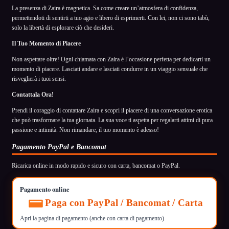
La presenza di Zaira è magnetica. Sa come creare un’atmosfera di confidenza,
permettendoti di sentirti a tuo agio e libero di esprimerti. Con lei, non ci sono tabù,
solo la libertà di esplorare ciò che desideri.
Il Tuo Momento di Piacere
Non aspettare oltre! Ogni chiamata con Zaira è l’occasione perfetta per dedicarti un
momento di piacere. Lasciati andare e lasciati condurre in un viaggio sensuale che
risveglierà i tuoi sensi.
Contattala Ora!
Prendi il coraggio di contattare Zaira e scopri il piacere di una conversazione erotica
che può trasformare la tua giornata. La sua voce ti aspetta per regalarti attimi di pura
passione e intimità. Non rimandare, il tuo momento è adesso!
Pagamento PayPal e Bancomat
Ricarica online in modo rapido e sicuro con carta, bancomat o PayPal.
Pagamento online
Paga con PayPal / Bancomat / Carta
Apri la pagina di pagamento (anche con carta di pagamento)