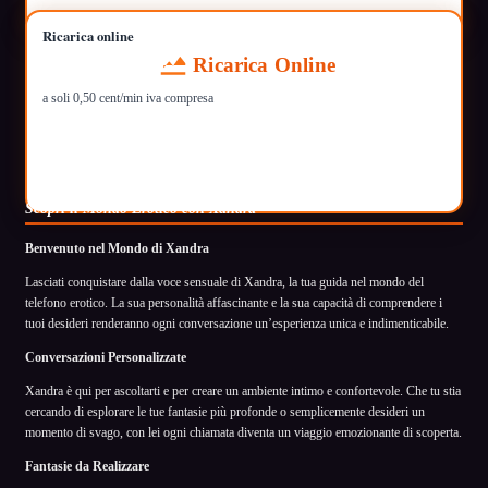
Ricarica online
Ricarica Online
a soli 0,50 cent/min iva compresa
Scopri il Mondo Erotico con Xandra
Benvenuto nel Mondo di Xandra
Lasciati conquistare dalla voce sensuale di Xandra, la tua guida nel mondo del
telefono erotico. La sua personalità affascinante e la sua capacità di comprendere i
tuoi desideri renderanno ogni conversazione un’esperienza unica e indimenticabile.
Conversazioni Personalizzate
Xandra è qui per ascoltarti e per creare un ambiente intimo e confortevole. Che tu stia
cercando di esplorare le tue fantasie più profonde o semplicemente desideri un
momento di svago, con lei ogni chiamata diventa un viaggio emozionante di scoperta.
Fantasie da Realizzare