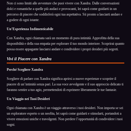
Non ci sono limiti alle avventure che puoi vivere con Xandra. Dalle conversazioni
dolci e romantiche a quelle più audaci e provocanti, lei saprà come guidarti in un
percorso di piacere che soddisferà ogni tua aspettativa. Sii pronto a lasciarti andare e
a godere di ogni istante.
Un’Esperienza Indimenticabile
Con Xandra, ogni chiamata sarà un momento di pura intimità. Approfitta della sua
disponibilità e della sua empatia per esplorare il tuo mondo interiore. Scoprirai quanto
possa essere appagante lasciarsi andare e condividere i propri desideri più segreti.
Vivi il Piacere con Xandra
Perché Scegliere Xandra
Scegliere di parlare con Xandra significa aprirsi a nuove esperienze e scoprire il
piacere di un’intimità senza pari. La sua voce avvolgente e il suo approccio delicato ti
faranno sentire a tuo agio, permettendoti di esprimere liberamente le tue fantasie.
Un Viaggio nei Tuoi Desideri
Ogni chiamata con Xandra è un viaggio attraverso i tuoi desideri. Non importa se sei
un esploratore esperto o un neofita, lei saprà come guidarti e stimolarti, portandoti a
vivere emozioni uniche e travolgenti. Non perdere l’opportunità di condividere i tuoi
sogni.