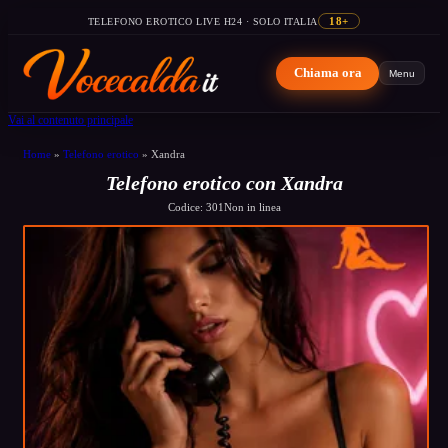
TELEFONO EROTICO LIVE H24 · SOLO ITALIA
18+
Chiama ora
Menu
Vai al contenuto principale
Home
»
Telefono erotico
»
Xandra
Telefono erotico con Xandra
Codice: 301
Non in linea