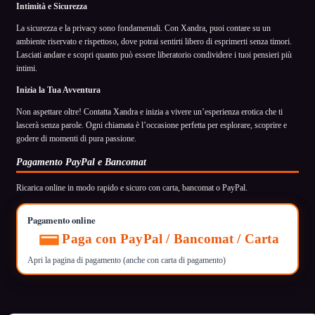
Intimità e Sicurezza
La sicurezza e la privacy sono fondamentali. Con Xandra, puoi contare su un
ambiente riservato e rispettoso, dove potrai sentirti libero di esprimerti senza timori.
Lasciati andare e scopri quanto può essere liberatorio condividere i tuoi pensieri più
intimi.
Inizia la Tua Avventura
Non aspettare oltre! Contatta Xandra e inizia a vivere un’esperienza erotica che ti
lascerà senza parole. Ogni chiamata è l’occasione perfetta per esplorare, scoprire e
godere di momenti di pura passione.
Pagamento PayPal e Bancomat
Ricarica online in modo rapido e sicuro con carta, bancomat o PayPal.
Pagamento online
Paga con PayPal / Bancomat / Carta
Apri la pagina di pagamento (anche con carta di pagamento)