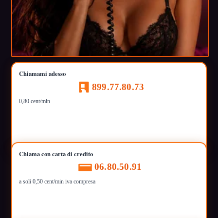
Chiamami adesso
899.77.80.73
0,80 cent/min
Chiama con carta di credito
06.80.50.91
a soli 0,50 cent/min iva compresa