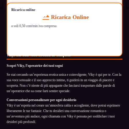
Ricarica online
Ricarica Online
a soli 0,50 cent/min iva compresa
Viky: La Tua Voce Erotica al Telefono
Scopri Viky, l’operatrice dei tuoi sogni
Se stai cercando un’esperienza erotica unica e coinvolgente, Viky è qui per te. Con la
sua voce sensuale e il suo approccio intimo, ti guiderà in un viaggio di piacere e
scoperta. Non c’è niente di più appagante che lasciarsi trasportare dalle parole di
un’operatrice che sa come farti sentire speciale.
Conversazioni personalizzate per ogni desiderio
Viky è un’esperta nel creare un’atmosfera calda e accogliente, dove potrai esprimere
liberamente le tue fantasie. Che tu desideri una conversazione romantica o
un’avventura più audace, ogni chiamata con Viky è pensata per soddisfare i tuoi
desideri più profondi.