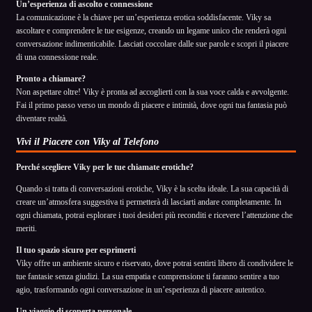
Un’esperienza di ascolto e connessione
La comunicazione è la chiave per un’esperienza erotica soddisfacente. Viky sa
ascoltare e comprendere le tue esigenze, creando un legame unico che renderà ogni
conversazione indimenticabile. Lasciati coccolare dalle sue parole e scopri il piacere
di una connessione reale.
Pronto a chiamare?
Non aspettare oltre! Viky è pronta ad accoglierti con la sua voce calda e avvolgente.
Fai il primo passo verso un mondo di piacere e intimità, dove ogni tua fantasia può
diventare realtà.
Vivi il Piacere con Viky al Telefono
Perché scegliere Viky per le tue chiamate erotiche?
Quando si tratta di conversazioni erotiche, Viky è la scelta ideale. La sua capacità di
creare un’atmosfera suggestiva ti permetterà di lasciarti andare completamente. In
ogni chiamata, potrai esplorare i tuoi desideri più reconditi e ricevere l’attenzione che
meriti.
Il tuo spazio sicuro per esprimerti
Viky offre un ambiente sicuro e riservato, dove potrai sentirti libero di condividere le
tue fantasie senza giudizi. La sua empatia e comprensione ti faranno sentire a tuo
agio, trasformando ogni conversazione in un’esperienza di piacere autentico.
Un viaggio di scoperta personale