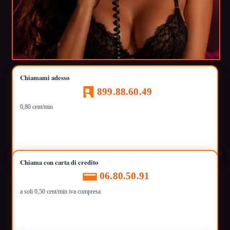
Chiamami adesso
899.88.60.49
0,80 cent/min
Chiama con carta di credito
06.80.50.91
a soli 0,50 cent/min iva compresa