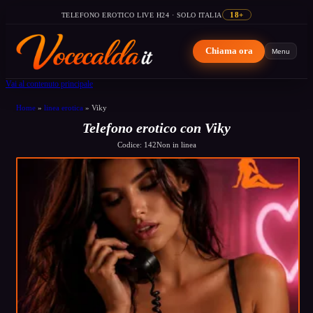
TELEFONO EROTICO LIVE H24 · SOLO ITALIA
18+
Chiama ora
Menu
Vai al contenuto principale
Home
»
linea erotica
»
Viky
Telefono erotico con Viky
Codice: 142
Non in linea