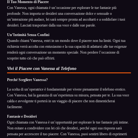
Il Tuo Momento di Piacere
Con Vanessa, ogni chiamata è un’occasione per esplorare le tue fantasie più
profonde. Non importa se desideri una conversazione dolce e sensuale o
un’interazione più audace, lei sarà sempre pronta ad ascoltarti e a soddisfare i tuoi
desideri. Lasciati trasportare dalla sua voce e dalle sue parole.
Un’Intimità Senza Confini
Quando chiami Vanessa, entri in un mondo dove il piacere non ha limiti. Ogni tua
richiesta verrà accolta con entusiasmo e la sua capacità di adattarsi alle tue esigenze
renderà ogni conversazione un momento speciale. Non perdere l’occasione di
scoprire tutto ciò che può offrirti.
Vivi il Piacere con Vanessa al Telefono
Perché Scegliere Vanessa?
La scelta di un’operatrice è fondamentale per vivere pienamente il telefono erotico.
Con Vanessa, hai la garanzia di un’esperienza su misura, pensata per te. La sua voce
calda e avvolgente ti porterà in un viaggio di piacere che non dimenticherai
facilmente.
Fantasie e Desideri
Ogni chiamata con Vanessa è un’opportunità per esplorare le tue fantasie più intime.
Non esitare a condividere con lei ciò che desideri, perché ogni sua risposta sarà
pensata per accrescere il tuo piacere. Con Vanessa, puoi sentirti libero di esprimerti