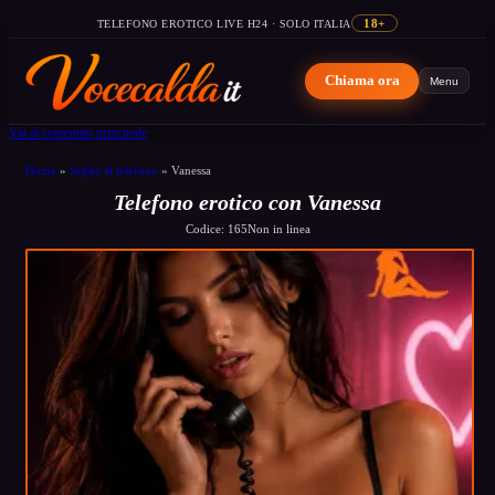
TELEFONO EROTICO LIVE H24 · SOLO ITALIA
18+
Chiama ora
Menu
Vai al contenuto principale
Home
»
Seghe al telefono
»
Vanessa
Telefono erotico con Vanessa
Codice: 165
Non in linea