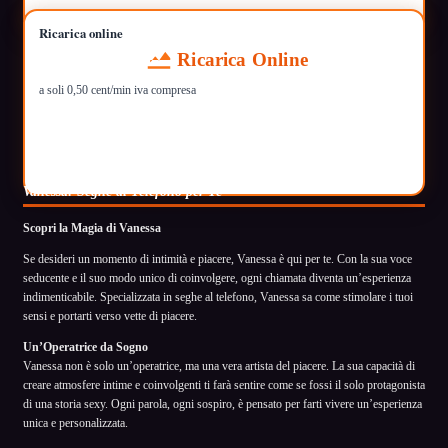
Ricarica online
Ricarica Online
a soli 0,50 cent/min iva compresa
Vanessa: Seghe al Telefono per Te
Scopri la Magia di Vanessa
Se desideri un momento di intimità e piacere, Vanessa è qui per te. Con la sua voce
seducente e il suo modo unico di coinvolgere, ogni chiamata diventa un’esperienza
indimenticabile. Specializzata in seghe al telefono, Vanessa sa come stimolare i tuoi
sensi e portarti verso vette di piacere.
Un’Operatrice da Sogno
Vanessa non è solo un’operatrice, ma una vera artista del piacere. La sua capacità di
creare atmosfere intime e coinvolgenti ti farà sentire come se fossi il solo protagonista
di una storia sexy. Ogni parola, ogni sospiro, è pensato per farti vivere un’esperienza
unica e personalizzata.