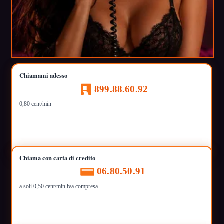
Chiamami adesso
899.88.60.92
0,80 cent/min
Chiama con carta di credito
06.80.50.91
a soli 0,50 cent/min iva compresa