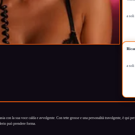
a sol
Rica
a sol
sia con la sua voce calda e avvolgente. Con tette grosse e una personalità travolgente, è qui per 
iderio può prendere forma.