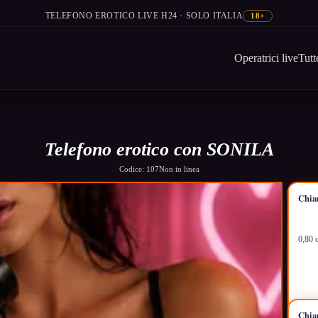
TELEFONO EROTICO LIVE H24 · SOLO ITALIA
18+
Operatrici live
Tutt
Telefono erotico con SONILA
Codice: 107
Non in linea
Chia
0,80 
Chia