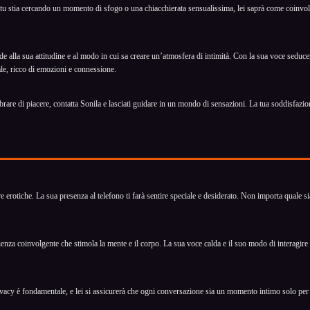
 stia cercando un momento di sfogo o una chiacchierata sensualissima, lei saprà come coinvolgert
de alla sua attitudine e al modo in cui sa creare un’atmosfera di intimità. Con la sua voce seduce
le, ricco di emozioni e connessione.
rare di piacere, contatta Sonila e lasciati guidare in un mondo di sensazioni. La tua soddisfazion
rotiche. La sua presenza al telefono ti farà sentire speciale e desiderato. Non importa quale sia 
nza coinvolgente che stimola la mente e il corpo. La sua voce calda e il suo modo di interagire t
ivacy è fondamentale, e lei si assicurerà che ogni conversazione sia un momento intimo solo per 