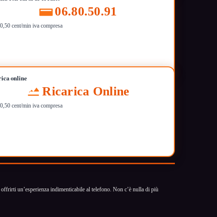
06.80.50.91
i 0,50 cent/min iva compresa
rica online
Ricarica Online
i 0,50 cent/min iva compresa
offrirti un’esperienza indimenticabile al telefono. Non c’è nulla di più