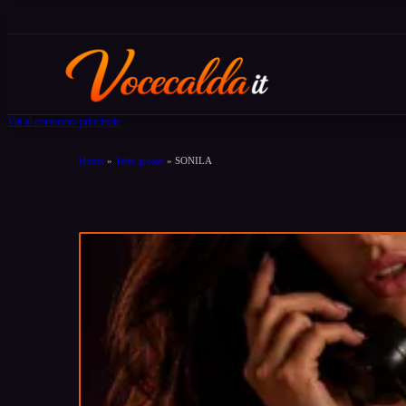
Vai al contenuto principale
Home
»
Tette grosse
»
SONILA