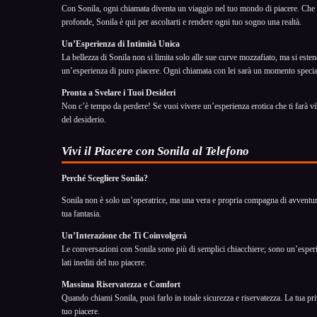
Con Sonila, ogni chiamata diventa un viaggio nel tuo mondo di piacere. Che tu
profonde, Sonila è qui per ascoltarti e rendere ogni tuo sogno una realtà.
Un’Esperienza di Intimità Unica
La bellezza di Sonila non si limita solo alle sue curve mozzafiato, ma si esten
un’esperienza di puro piacere. Ogni chiamata con lei sarà un momento specia
Pronta a Svelare i Tuoi Desideri
Non c’è tempo da perdere! Se vuoi vivere un’esperienza erotica che ti farà vib
del desiderio.
Vivi il Piacere con Sonila al Telefono
Perché Scegliere Sonila?
Sonila non è solo un’operatrice, ma una vera e propria compagna di avventure e
tua fantasia.
Un’Interazione che Ti Coinvolgerà
Le conversazioni con Sonila sono più di semplici chiacchiere; sono un’esperie
lati inediti del tuo piacere.
Massima Riservatezza e Comfort
Quando chiami Sonila, puoi farlo in totale sicurezza e riservatezza. La tua pr
tuo piacere.