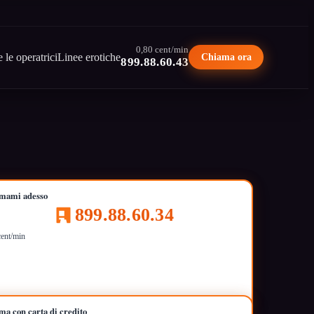
0,80 cent/min
e le operatrici
Linee erotiche
Chiama ora
899.88.60.43
mami adesso
899.88.60.34
cent/min
ma con carta di credito