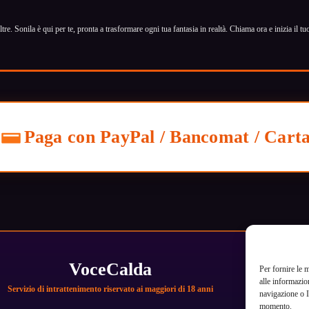
re. Sonila è qui per te, pronta a trasformare ogni tua fantasia in realtà. Chiama ora e inizia il tu
Paga con PayPal / Bancomat / Cart
VoceCalda
Per fornire le 
alle informazio
Servizio di intrattenimento riservato ai maggiori di 18 anni
navigazione o I
momento.