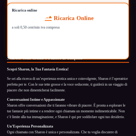
Ricarica online
Ricarica Online
a soli 0,50 cent/min iva compresa
Sharon: Tette Grosse e Piacere al Telefono
Scopri Sharon, la Tua Fantasia Erotica!
Se sei alla ricerca di un’esperienza erotica unica e coinvolgente, Sharon è l’operatrice
perfetta per te. Con le sue tette grosse e la voce seducente, ti guiderà in un viaggio di
piacere che non dimenticherai facilmente.
Conversazioni Intime e Appassionate
Sharon offre conversazioni che ti faranno vibrare di piacere. È pronta a esplorare le
tue fantasie più intime e a rendere ogni chiamata un momento indimenticabile. Non
c’è limite alla tua immaginazione, e Sharon è qui per soddisfare ogni tuo desiderio.
Un’Esperienza Personalizzata
Ogni chiamata con Sharon è unica e personalizzata. Che tu voglia discutere di