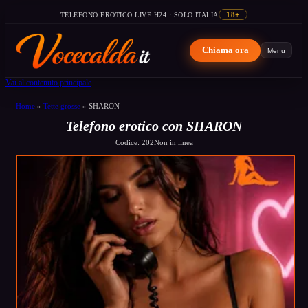
TELEFONO EROTICO LIVE H24 · SOLO ITALIA
18+
Chiama ora
Menu
Vai al contenuto principale
Home
»
Tette grosse
»
SHARON
Telefono erotico con SHARON
Codice: 202
Non in linea