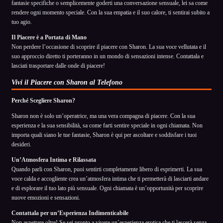
fantasie specifiche o semplicemente goderti una conversazione sensuale, lei sa come
rendere ogni momento speciale. Con la sua empatia e il suo calore, ti sentirai subito a
tuo agio.
Il Piacere è a Portata di Mano
Non perdere l’occasione di scoprire il piacere con Sharon. La sua voce vellutata e il
suo approccio diretto ti porteranno in un mondo di sensazioni intense. Contattala e
lasciati trasportare dalle onde di piacere!
Vivi il Piacere con Sharon al Telefono
Perché Scegliere Sharon?
Sharon non è solo un’operatrice, ma una vera compagna di piacere. Con la sua
esperienza e la sua sensibilità, sa come farti sentire speciale in ogni chiamata. Non
importa quali siano le tue fantasie, Sharon è qui per ascoltare e soddisfare i tuoi
desideri.
Un’Atmosfera Intima e Rilassata
Quando parli con Sharon, puoi sentirti completamente libero di esprimerti. La sua
voce calda e accogliente crea un’atmosfera intima che ti permetterà di lasciarti andare
e di esplorare il tuo lato più sensuale. Ogni chiamata è un’opportunità per scoprire
nuove emozioni e sensazioni.
Contattala per un’Esperienza Indimenticabile
Non aspettare oltre! Se sei pronto a vivere un’esperienza erotica che ti lascerà senza