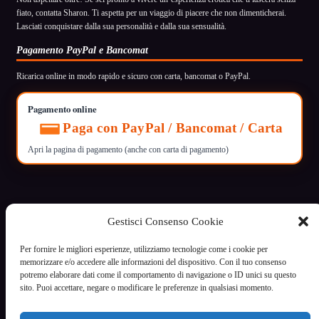
fiato, contatta Sharon. Ti aspetta per un viaggio di piacere che non dimenticherai.
Lasciati conquistare dalla sua personalità e dalla sua sensualità.
Pagamento PayPal e Bancomat
Ricarica online in modo rapido e sicuro con carta, bancomat o PayPal.
Pagamento online
Paga con PayPal / Bancomat / Carta
Apri la pagina di pagamento (anche con carta di pagamento)
Gestisci Consenso Cookie
VoceCalda
Per fornire le migliori esperienze, utilizziamo tecnologie come i cookie per
Servizio di intrattenimento riservato ai maggiori di 18 anni
memorizzare e/o accedere alle informazioni del dispositivo. Con il tuo consenso
potremo elaborare dati come il comportamento di navigazione o ID unici su questo
Informazioni legali
sito. Puoi accettare, negare o modificare le preferenze in qualsiasi momento.
Termini e condizioni
Privacy Policy - Cookie Policy