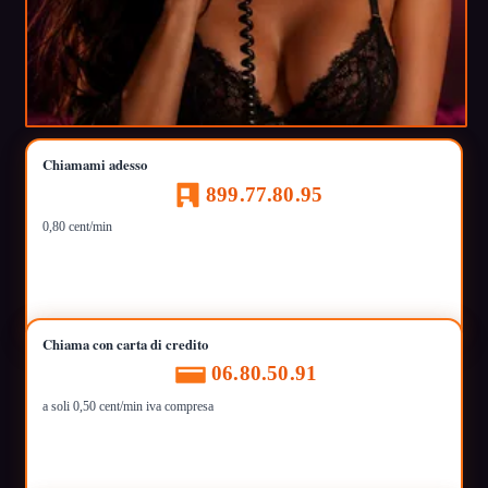
Chiamami adesso
899.77.80.95
0,80 cent/min
Chiama con carta di credito
06.80.50.91
a soli 0,50 cent/min iva compresa