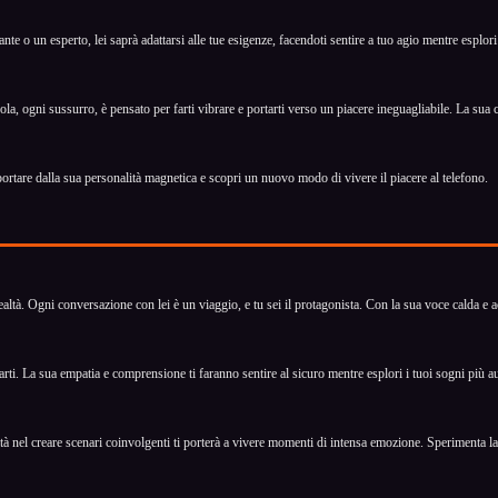
 o un esperto, lei saprà adattarsi alle tue esigenze, facendoti sentire a tuo agio mentre esplori 
 ogni sussurro, è pensato per farti vibrare e portarti verso un piacere ineguagliabile. La sua cap
ortare dalla sua personalità magnetica e scopri un nuovo modo di vivere il piacere al telefono.
altà. Ogni conversazione con lei è un viaggio, e tu sei il protagonista. Con la sua voce calda e a
i. La sua empatia e comprensione ti faranno sentire al sicuro mentre esplori i tuoi sogni più auda
tà nel creare scenari coinvolgenti ti porterà a vivere momenti di intensa emozione. Sperimenta l