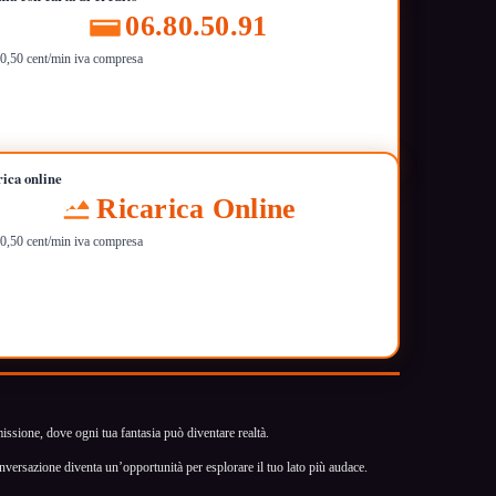
06.80.50.91
i 0,50 cent/min iva compresa
rica online
Ricarica Online
i 0,50 cent/min iva compresa
missione, dove ogni tua fantasia può diventare realtà.
onversazione diventa un’opportunità per esplorare il tuo lato più audace.