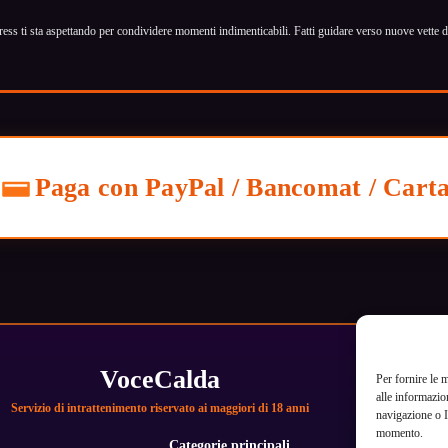
ress ti sta aspettando per condividere momenti indimenticabili. Fatti guidare verso nuove vette di
Paga con PayPal / Bancomat / Cart
VoceCalda
Per fornire le 
alle informazio
Servizio di intrattenimento riservato ai maggiori di 18 anni
navigazione o I
momento.
Categorie principali