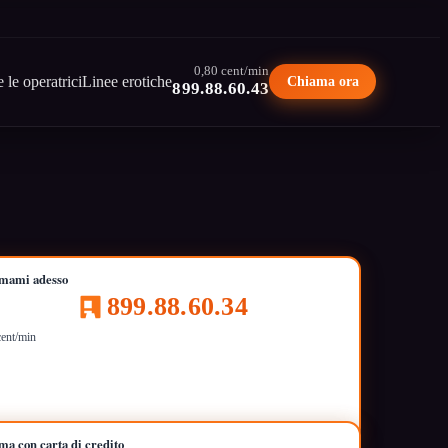
0,80 cent/min
e le operatrici
Linee erotiche
Chiama ora
899.88.60.43
mami adesso
899.88.60.34
cent/min
ma con carta di credito