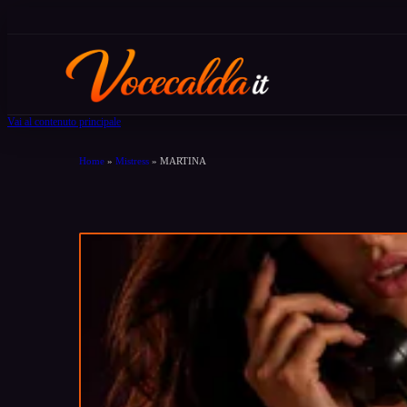
Vai al contenuto principale
Home
»
Mistress
»
MARTINA