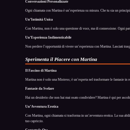
Conversazioni Personalizzate
Ogni chiamata con Martina è un’esperienza su misura. Che tu sia un principiante
Un’Intimità Unica
Con Martina, non è solo una questione di voce, ma di connessione. Ogni parola,
Un’Esperienza Indimenticabile
Non perdere l’opportunità di vivere un’esperienza con Martina. Lasciati trasp
Sperimenta il Piacere con Martina
Il Fascino di Martina
Martina non è solo una Mistress; è un’esperta nel trasformare le fantasie in re
Fantasie da Svelare
Hai un desiderio che non hai mai osato condividere? Martina è qui per ascoltart
Un’Avventura Erotica
Con Martina, ogni chiamata si trasforma in un’avventura erotica. La sua abili
tuo capriccio.