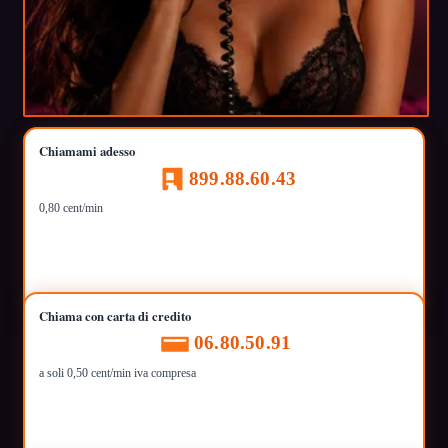
Chiamami adesso
899.88.60.43
0,80 cent/min
Chiama con carta di credito
06.80.50.91
a soli 0,50 cent/min iva compresa