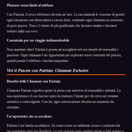
Pleasure senza limiti al telefono
Con Patrizia, il sesso telefonico diventa un’arte. La sua maturità le consente di gestire
ogni situazione con disinvoltura e savoir-faire, rendendo ogni chiamata un momento
di puro piacere. Non c’è niente di più gratificante che lasciarsi andare e lasciarsi
sedurre dalla sua voce.
Contattala per un viaggio indimenticabile
Non aspettare oltre! Patrizia è pronta ad accoglierti nel suo mondo di sensualità e
passione. Ogni chiamata è un’opportunità per esplorare nuovi orizzonti del piacere,
quindi prendi il telefono e lasciati trasportare.
Vivi il Piacere con Patrizia: Chiamate Esclusive
Benefici delle Chiamate con Patrizia
Chiamare Patrizia significa aprire la porta a un universo di sensualità e intimità. La
sua esperienza e il suo fascino unico la rendono l’ideale per chi cerca un contatto
autentico e coinvolgente. Con lei, ogni conversazione diventa un momento da
ricordare.
Un’operatrice che sa ascoltare
Patrizia è un’ottima ascoltatrice. Sa come creare un ambiente sicuro e confortevole
per esprimere ogni tuo desiderio. Le sue risposte sono sempre mirate a farti sentire a