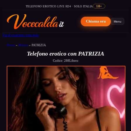
TELEFONO EROTICO LIVE H24 · SOLO ITALIA
18+
Chiama ora
Menu
Vai al contenuto principale
Home
»
Mature
»
PATRIZIA
Telefono erotico con PATRIZIA
Codice: 288
Libero