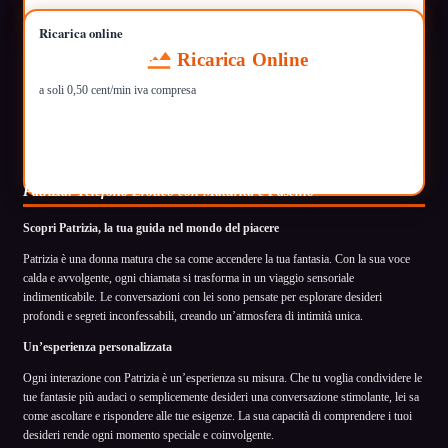
Ricarica online
Ricarica Online
a soli 0,50 cent/min iva compresa
Patrizia: Telefono Erotico con Maturità e Fascino
Scopri Patrizia, la tua guida nel mondo del piacere
Patrizia è una donna matura che sa come accendere la tua fantasia. Con la sua voce
calda e avvolgente, ogni chiamata si trasforma in un viaggio sensoriale
indimenticabile. Le conversazioni con lei sono pensate per esplorare desideri
profondi e segreti inconfessabili, creando un’atmosfera di intimità unica.
Un’esperienza personalizzata
Ogni interazione con Patrizia è un’esperienza su misura. Che tu voglia condividere le
tue fantasie più audaci o semplicemente desideri una conversazione stimolante, lei sa
come ascoltare e rispondere alle tue esigenze. La sua capacità di comprendere i tuoi
desideri rende ogni momento speciale e coinvolgente.