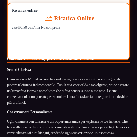
Ricarica online
Ricarica Online
a soli 0,50 cent/min iva compresa
Clarissa: La Tua Milf per Conversazioni Piccanti
Scopri Clarissa
Clarissa è una Milf affascinante e seducente, pronta a condurti in un viaggio di
piacere telefonico indimenticabile. Con la sua voce calda e avvolgente, riesce a creare
un’atmosfera intima e accogliente che ti farà sentire subito a tuo agio. Le sue
conversazioni sono pensate per stimolare la tua fantasia e far emergere i tuoi desideri
più profondi.
Conversazioni Personalizzate
Ogni chiamata con Clarissa è un’opportunità unica per esplorare le tue fantasie. Che
tu sia alla ricerca di un confronto sensuale o di una chiacchierata piccante, Clarissa sa
come adattarsi ai tuoi bisogni, rendendo ogni conversazione un’esperienza