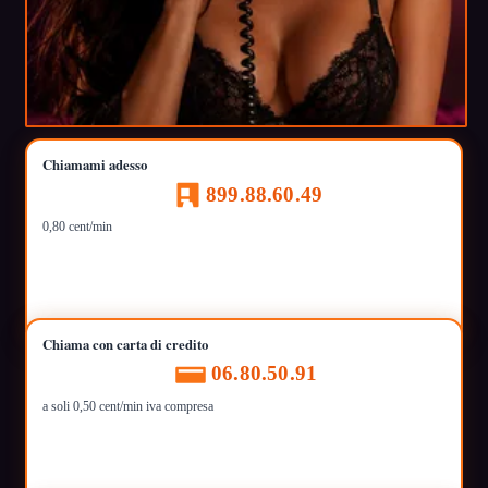
Chiamami adesso
899.88.60.49
0,80 cent/min
Chiama con carta di credito
06.80.50.91
a soli 0,50 cent/min iva compresa