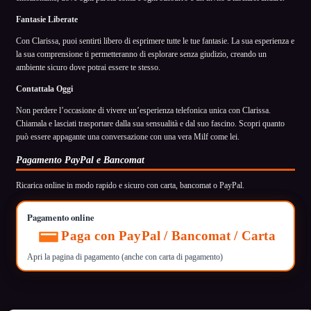
Fantasie Liberate
Con Clarissa, puoi sentirti libero di esprimere tutte le tue fantasie. La sua esperienza e
la sua comprensione ti permetteranno di esplorare senza giudizio, creando un
ambiente sicuro dove potrai essere te stesso.
Contattala Oggi
Non perdere l’occasione di vivere un’esperienza telefonica unica con Clarissa.
Chiamala e lasciati trasportare dalla sua sensualità e dal suo fascino. Scopri quanto
può essere appagante una conversazione con una vera Milf come lei.
Pagamento PayPal e Bancomat
Ricarica online in modo rapido e sicuro con carta, bancomat o PayPal.
Pagamento online
Paga con PayPal / Bancomat / Carta
Apri la pagina di pagamento (anche con carta di pagamento)