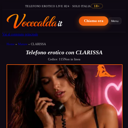
TELEFONO EROTICO LIVE H24 · SOLO ITALIA
18+
Chiama ora
Menu
Vai al contenuto principale
Home
»
Mature
»
CLARISSA
Telefono erotico con CLARISSA
Codice: 115
Non in linea