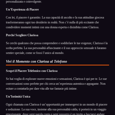
personalizzata e coinvolgente.
Un’Esperienza di Piacere
Con lei, il piacere è garantito. La sua capacità di ascolto e la sua attitudine giocosa
trasformeranno ogni tuo desiderio in realtà. Non c’è nulla di più eccitante che
condividere momenti intimi con una donna esperta e disinibita come Clarissa.
Perché Scegliere Clarissa
Se cerchi qualcuno che possa comprendere e soddisfare le tue esigenze, Clarissa è la
scelta perfetta. La sua personalità affascinante e il suo approccio sensuale ti faranno
sentire speciale, come se fossi l’unico al mondo.
Vivi il Momento con Clarissa al Telefono
Scopri il Piacere Telefonico con Clarissa
Se hai voglia di esplorare nuove emozioni e sensazioni, Clarissa è qui per te. Le sue
conversazioni sono perfette per chi cerca un’esperienza autentica e appagante. Non
esitare a contattarla per dare vita alle tue fantasie più intime.
Un’Intimità Unica
Ogni chiamata con Clarissa è un’opportunità per immergersi in un mondo di piacere
e seduzione. La sua voce, insieme alla sua personalità calda, ti porterà in un viaggio
emozionante, dove ogni parola conta e ogni sussurro è un invito a lasciarsi andare.