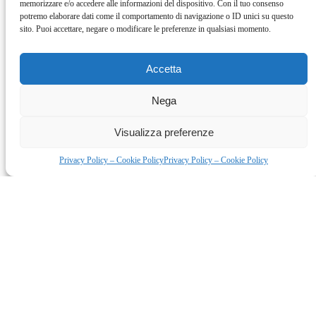
3 mesi fa
Rispondi
memorizzare e/o accedere alle informazioni del dispositivo. Con il tuo consenso
potremo elaborare dati come il comportamento di navigazione o ID unici su questo
Hi, this is a comment.
sito. Puoi accettare, negare o modificare le preferenze in qualsiasi momento.
To get started with moderating, editing, and deleting comments, please visit
the Comments screen in the dashboard.
Commenter avatars come from
Gravatar
.
Accetta
Lascia il tuo commento
Nega
Nome *
Email *
Visualizza preferenze
Sito web
Salva il mio nome, email e sito web in questo browser per la prossima volta che
commento.
Privacy Policy – Cookie Policy
Privacy Policy – Cookie Policy
Commento
*